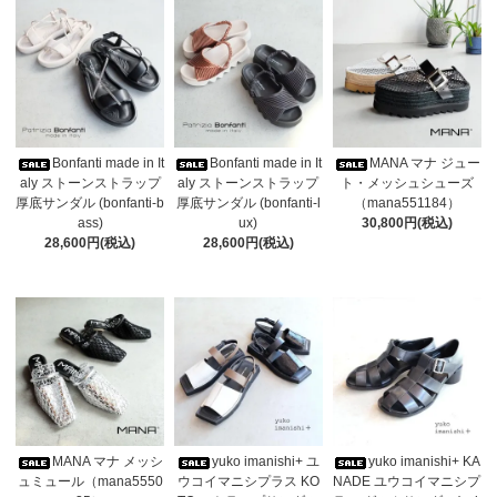
Bonfanti made in It
Bonfanti made in It
MANA マナ ジュー
aly ストーンストラップ
aly ストーンストラップ
ト・メッシュシューズ
厚底サンダル (bonfanti-b
厚底サンダル (bonfanti-l
（mana551184）
ass)
ux)
30,800円(税込)
28,600円(税込)
28,600円(税込)
MANA マナ メッシ
yuko imanishi+ ユ
yuko imanishi+ KA
ュミュール（mana5550
ウコイマニシプラス KO
NADE ユウコイマニシプ