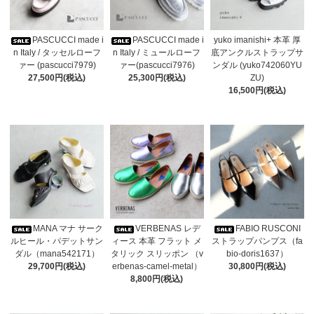
PASCUCCI made i
PASCUCCI made i
yuko imanishi+ 本革 厚
n Italy / タッセルローフ
n Italy / ミュールローフ
底アンクルストラップサ
ァー (pascucci7979)
ァー(pascucci7976)
ンダル (yuko742060YU
27,500円(税込)
25,300円(税込)
ZU)
16,500円(税込)
MANA マナ サーク
VERBENAS レデ
FABIO RUSCONI
ルヒール・パデットサン
ィース 本革 フラット メ
ストラップパンプス（fa
ダル（mana542171）
タリック スリッポン （v
bio-doris1637）
29,700円(税込)
erbenas-camel-metal）
30,800円(税込)
8,800円(税込)