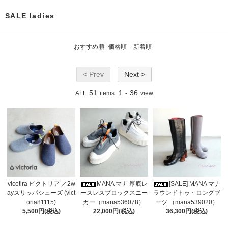
SALE ladies
おすすめ順
価格順
新着順
< Prev
Next >
51
1
36
ALL
items
-
view
vicotira ビクトリア ／2w
MANA マナ 厚底レ
[SALE] MANA マナ
ayスリッパシューズ (vict
ースレスブロックスニー
ラウンドトゥ・ロングブ
oria81115)
カー（mana536078）
ーツ （mana539020）
5,500円(税込)
22,000円(税込)
36,300円(税込)