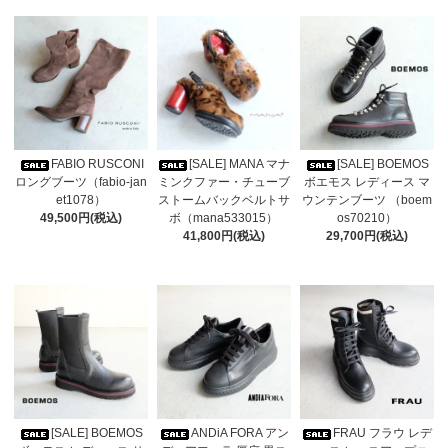
FABIO RUSCONI
[SALE] MANA マナ
[SALE] BOEMOS
ロングブーツ（fabio-jan
ミンクファー・チューブ
ボエモス レディース マ
et1078）
ストームバックベルトサ
ウンテンブーツ （boem
49,500円(税込)
ボ（mana533015）
os70210）
41,800円(税込)
29,700円(税込)
[SALE] BOEMOS
ANDiA FORA アン
FRAU フラウ レデ