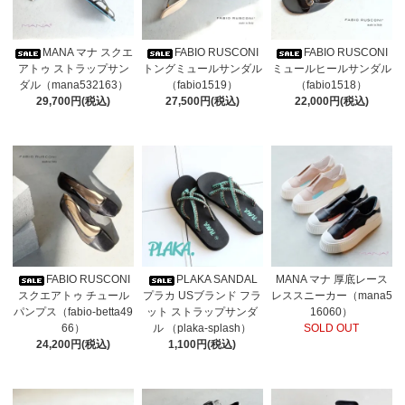
MANA マナ スクエ
FABIO RUSCONI
FABIO RUSCONI
アトゥ ストラップサン
トングミュールサンダル
ミュールヒールサンダル
ダル（mana532163）
（fabio1519）
（fabio1518）
29,700円(税込)
27,500円(税込)
22,000円(税込)
FABIO RUSCONI
PLAKA SANDAL
MANA マナ 厚底レース
スクエアトゥ チュール
プラカ USブランド フラ
レススニーカー（mana5
パンプス（fabio-betta49
ット ストラップサンダ
16060）
66）
ル （plaka-splash）
SOLD OUT
24,200円(税込)
1,100円(税込)