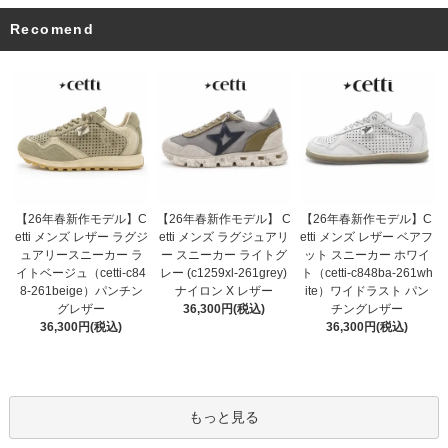
Recomend
【26年春新作モデル】 C
【26年春新作モデル】C
【26年春新作モデル】C
etti メンズ ラグジュアリ
etti メンズ レザー ラグジ
etti メンズ レザー ベアフ
ー スニーカー ライトグ
ュアリースニーカー ラ
ット スニーカー ホワイ
レー (c1259xl-261grey)
イトベージュ（cetti-c84
ト（cetti-c848ba-261wh
ナイロン X レザー
8-261beige）パンチン
ite）ワイドラスト パン
36,300円(税込)
グレザー
チングレザー
36,300円(税込)
36,300円(税込)
もっと見る