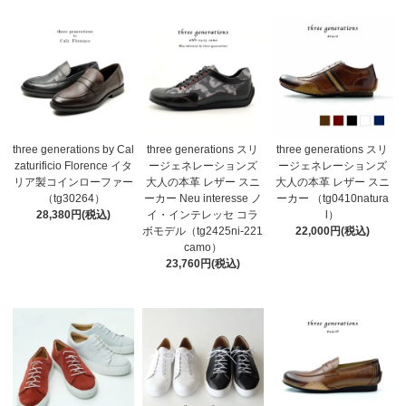
three generations by Cal
three generations スリ
three generations スリ
zaturificio Florence イタ
ージェネレーションズ
ージェネレーションズ
リア製コインローファー
大人の本革 レザー スニ
大人の本革 レザー スニ
（tg30264）
ーカー Neu interesse ノ
ーカー （tg0410natura
28,380円(税込)
イ・インテレッセ コラ
l）
ボモデル（tg2425ni-221
22,000円(税込)
camo）
23,760円(税込)