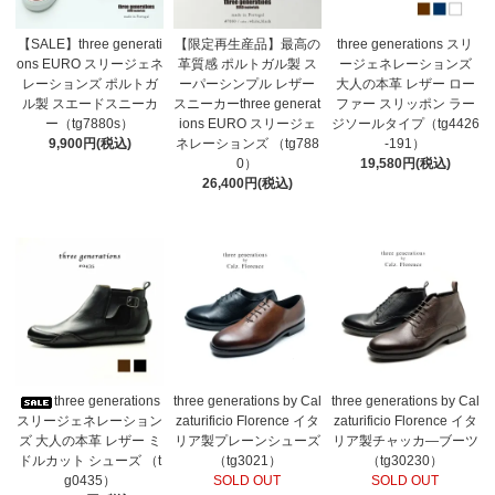
【SALE】three generati
【限定再生産品】最高の
three generations スリ
ons EURO スリージェネ
革質感 ポルトガル製 ス
ージェネレーションズ
レーションズ ポルトガ
ーパーシンプル レザー
大人の本革 レザー ロー
ル製 スエードスニーカ
スニーカーthree generat
ファー スリッポン ラー
ー（tg7880s）
ions EURO スリージェ
ジソールタイプ（tg4426
9,900円(税込)
ネレーションズ （tg788
-191）
0）
19,580円(税込)
26,400円(税込)
three generations
three generations by Cal
three generations by Cal
スリージェネレーション
zaturificio Florence イタ
zaturificio Florence イタ
ズ 大人の本革 レザー ミ
リア製プレーンシューズ
リア製チャッカ―ブーツ
ドルカット シューズ （t
（tg3021）
（tg30230）
g0435）
SOLD OUT
SOLD OUT