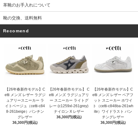
革靴のお手入れについて
靴の交換、送料無料
Recomend
【26年春新作モデル】 C
【26年春新作モデル】C
【26年春新作モデル】C
etti メンズ ラグジュアリ
etti メンズ レザー ラグジ
etti メンズ レザー ベアフ
ー スニーカー ライトグ
ュアリースニーカー ラ
ット スニーカー ホワイ
レー (c1259xl-261grey)
イトベージュ（cetti-c84
ト（cetti-c848ba-261wh
ナイロン X レザー
8-261beige）パンチン
ite）ワイドラスト パン
36,300円(税込)
グレザー
チングレザー
36,300円(税込)
36,300円(税込)