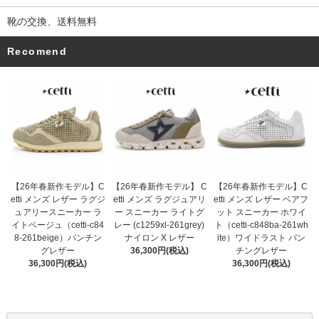
靴の交換、送料無料
Recomend
【26年春新作モデル】 C
【26年春新作モデル】C
【26年春新作モデル】C
etti メンズ ラグジュアリ
etti メンズ レザー ラグジ
etti メンズ レザー ベアフ
ー スニーカー ライトグ
ュアリースニーカー ラ
ット スニーカー ホワイ
レー (c1259xl-261grey)
イトベージュ（cetti-c84
ト（cetti-c848ba-261wh
ナイロン X レザー
8-261beige）パンチン
ite）ワイドラスト パン
36,300円(税込)
グレザー
チングレザー
36,300円(税込)
36,300円(税込)