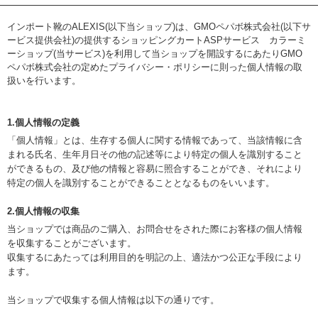
インポート靴のALEXIS(以下当ショップ)は、
GMOペパボ株式会社
(以下サ
ービス提供会社)の提供するショッピングカートASPサービス
カラーミ
ーショップ
(当サービス)を利用して当ショップを開設するにあたりGMO
ペパボ株式会社の定めた
プライバシー・ポリシー
に則った個人情報の取
扱いを行います。
1.個人情報の定義
「個人情報」とは、生存する個人に関する情報であって、当該情報に含
まれる氏名、生年月日その他の記述等により特定の個人を識別すること
ができるもの、及び他の情報と容易に照合することができ、それにより
特定の個人を識別することができることとなるものをいいます。
2.個人情報の収集
当ショップでは商品のご購入、お問合せをされた際にお客様の個人情報
を収集することがございます。
収集するにあたっては利用目的を明記の上、適法かつ公正な手段により
ます。
当ショップで収集する個人情報は以下の通りです。