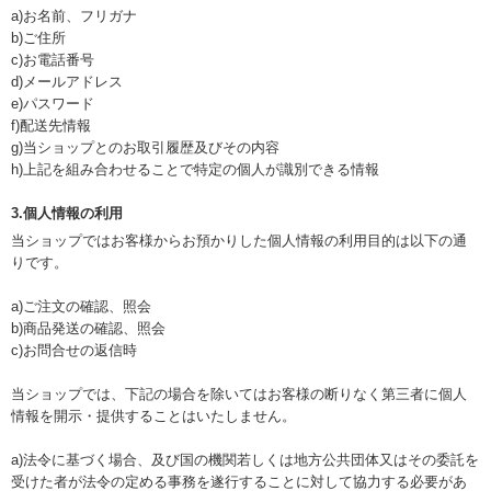
a)お名前、フリガナ
b)ご住所
c)お電話番号
d)メールアドレス
e)パスワード
f)配送先情報
g)当ショップとのお取引履歴及びその内容
h)上記を組み合わせることで特定の個人が識別できる情報
3.個人情報の利用
当ショップではお客様からお預かりした個人情報の利用目的は以下の通
りです。
a)ご注文の確認、照会
b)商品発送の確認、照会
c)お問合せの返信時
当ショップでは、下記の場合を除いてはお客様の断りなく第三者に個人
情報を開示・提供することはいたしません。
a)法令に基づく場合、及び国の機関若しくは地方公共団体又はその委託を
受けた者が法令の定める事務を遂行することに対して協力する必要があ