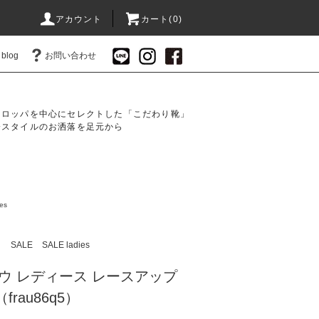
アカウント
カート(0)
blog
お問い合わせ
ーロッパを中心にセレクトした「こだわり靴」
分スタイルのお洒落を足元から
es
）
SALE
SALE ladies
ラウ レディース レースアップ
rau86q5）