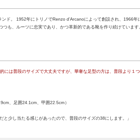
ド。 1952年にトリノでRenzo d’Arcanoによって創設され、19
つつも、ルーツに忠実であり、かつ革新的である靴を作り続けています
本的には普段のサイズで大丈夫ですが、華奢な足型の方は、普段より１
m、足囲24.1cm、甲囲22.5cm）
7だと少し当たる感じがあったので、普段のサイズの38にします。」