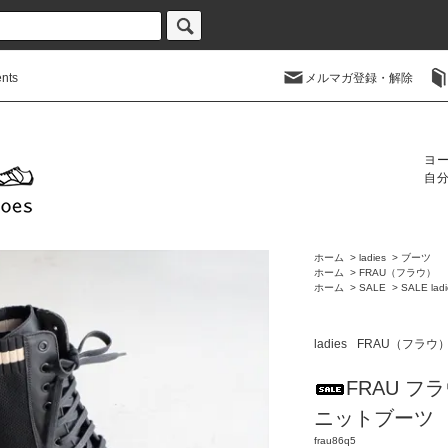
nts
メルマガ登録・解除
ヨ
自
ホーム
>
ladies
>
ブーツ
ホーム
>
FRAU（フラウ）
ホーム
>
SALE
>
SALE ladi
ladies
FRAU（フラウ
FRAU フ
ニットブーツ （f
frau86q5