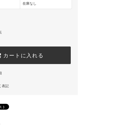
在庫なし
点
カートに入れる
細
く表記
)