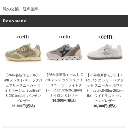
靴の交換、送料無料
Recomend
【26年春新作モデル】 C
【26年春新作モデル】C
【26年春新作モデル】C
etti メンズ ラグジュアリ
etti メンズ レザー ラグジ
etti メンズ レザー ベアフ
ー スニーカー ライトグ
ュアリースニーカー ラ
ット スニーカー ホワイ
レー (c1259xl-261grey)
イトベージュ（cetti-c84
ト（cetti-c848ba-261wh
ナイロン X レザー
8-261beige）パンチン
ite）ワイドラスト パン
36,300円(税込)
グレザー
チングレザー
36,300円(税込)
36,300円(税込)