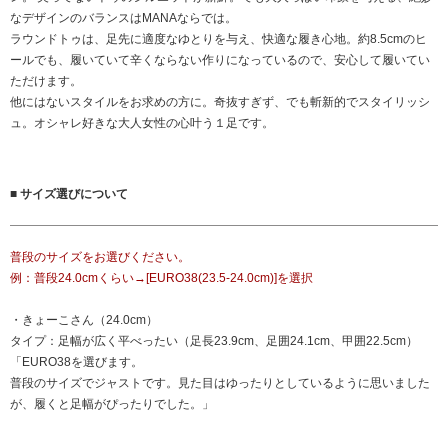
なデザインのバランスはMANAならでは。
ラウンドトゥは、足先に適度なゆとりを与え、快適な履き心地。約8.5cmのヒ
ールでも、履いていて辛くならない作りになっているので、安心して履いてい
ただけます。
他にはないスタイルをお求めの方に。奇抜すぎず、でも斬新的でスタイリッシ
ュ。オシャレ好きな大人女性の心叶う１足です。
■ サイズ選びについて
普段のサイズをお選びください。
例：普段24.0cmくらい→[EURO38(23.5-24.0cm)]を選択
・きょーこさん（24.0cm）
タイプ：足幅が広く平べったい（足長23.9cm、足囲24.1cm、甲囲22.5cm）
「EURO38を選びます。
普段のサイズでジャストです。見た目はゆったりとしているように思いました
が、履くと足幅がぴったりでした。」