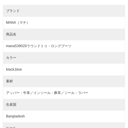
ブランド
MANA（マナ）
商品名
mana539020ラウンドトゥ・ロングブーツ
カラー
black,blue
素材
アッパー：牛革／インソール：豚革／ソール：ラバー
生産国
Bangladesh