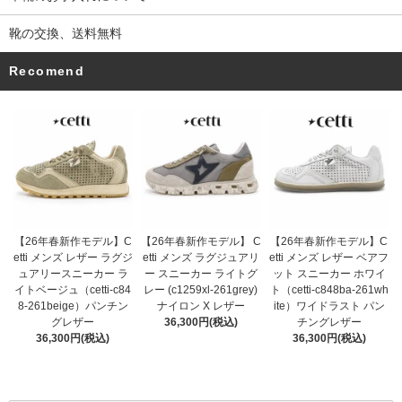
靴の交換、送料無料
Recomend
【26年春新作モデル】 C
【26年春新作モデル】C
【26年春新作モデル】C
etti メンズ ラグジュアリ
etti メンズ レザー ラグジ
etti メンズ レザー ベアフ
ー スニーカー ライトグ
ュアリースニーカー ラ
ット スニーカー ホワイ
レー (c1259xl-261grey)
イトベージュ（cetti-c84
ト（cetti-c848ba-261wh
ナイロン X レザー
8-261beige）パンチン
ite）ワイドラスト パン
36,300円(税込)
グレザー
チングレザー
36,300円(税込)
36,300円(税込)