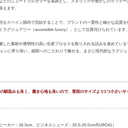
などのニュートラルカラーを基調とし、メタリックや透かしのディテー
添えます。
程をスペイン国内で完結することで、ブランドの一貫性と確かな品質を
ジュアリー（accessible luxury）」として位置付けられています
慮した素材や透明性の高い生産プロセスを取り入れる試みを進めていま
ァッションに寄り添い、細部へのこだわりで魅せる、まさに現代的なラグジ
。革の馴染みも良く、履き心地も良いので、普段のサイズより1つ小さい
スニーカー：26.5cm、ビジネスシューズ：25.5-26.0cm/EURO41）