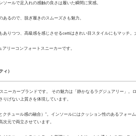
ンソールで足入れの感触の良さは履いた瞬間に実感。
のあるので、脱ぎ履きのスムーズさも魅力。
ありつつ、高級感を感じさせるcettiはきれい目スタイルにもマッチ
グジュアリーコンフォートスニーカーです。
セッティ）
生したスニーカーブランドです。 その魅力は「静かなるラグジュアリー」
さりげない上質さを体現しています。
outure（快適さとクチュール感の融合）”。インソールにはクッション性のある
高次元で両立させています。