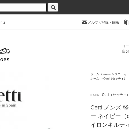
nts
メルマガ登録・解除
ヨ
自
ホーム
>
mens
>
スニーカ
ホーム
>
Cetti（セッチィ）
mens
Cetti（セッチィ
Cetti メン
ー ネイビー（cett
イロンキルテ