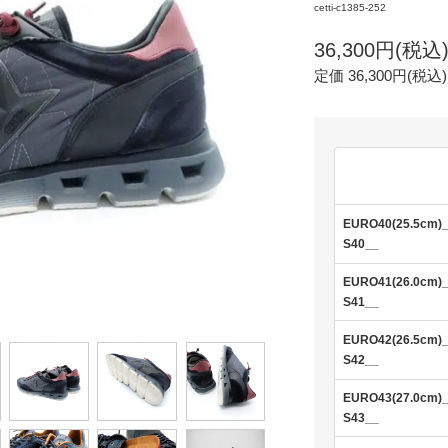
cetti-c1385-252
36,300円(税込
定価 36,300円(税込)
EURO40(25.5cm)
S40__
EURO41(26.0cm)
S41__
EURO42(26.5cm)
S42__
EURO43(27.0cm)
S43__