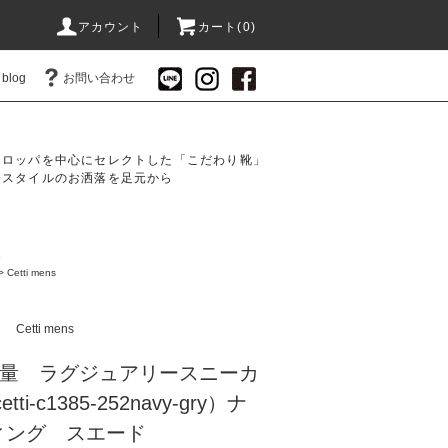
アカウント
カート(0)
blog
お問い合わせ
ーロッパを中心にセレクトした「こだわり靴」
分スタイルのお洒落を足元から
ー
>
Cetti mens
）
Cetti mens
ズ 軽量 ラグジュアリースニーカ
i-c1385-252navy-gry）ナ
ィング スエード