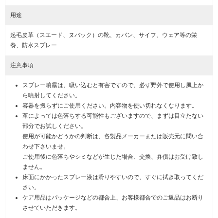
用途
起毛皮革（スエード、ヌバック）の靴、カバン、サイフ、ウェア等の栄
養、防水スプレー
注意事項
スプレー噴霧は、吸い込むと有害ですので、必ず野外で使用し風上か
ら噴射してください。
容器を振らずにご使用ください。内容物を使い切れなくなります。
革によっては色落ちする可能性もございますので、まずは目立たない
部分でお試しください。
使用が可能かどうかの判断は、各製品メーカーまたは販売元に問い合
わせ下さいませ。
ご使用後に色落ちやシミなどが生じた場合、交換、弁償はお受け致し
ません。
床面にかかったスプレー液は滑りやすいので、すぐに拭き取ってくだ
さい。
ケア用品はパッケージなどの都合上、お客様都合でのご返品はお断り
させていただきます。