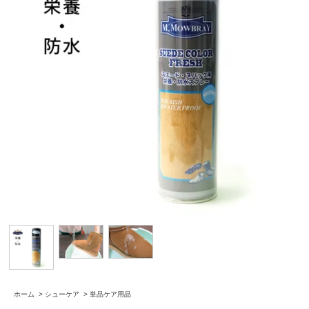
ホーム
>
シューケア
>
単品ケア用品