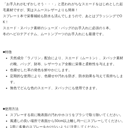
「お手入れがむずかしそう・・・」と思われがちなスエードをはじめとした起
毛素材ですが、実はスムースレザーよりも簡単！
スプレー１本で栄養補給も防水も済んでしまうので、あとはブラッシングでO
K！
スエード・ヌバック素材のシューズ・バッグのお手入れに必須の１本。
冬のヘビロテアイテム、ムートンブーツのお手入れにも最適です。
■特徴
天然成分「ラノリン」配合により、スエード（ムートン）、ヌバック素材
の靴、バッグ、財布、レザーウェア全般に栄養と柔軟性を与えます。
色褪せした革の発色を鮮やかにします。
定期的な使用により、色褪せや汚れを防ぎ、防水効果を与えて長持ちしま
す。
無色でどんな色のスエード、ヌバックにも使用できます。
■使用方法
スプレーする前に靴表面の汚れやホコリをブラシで取り除いてください。
風通しの良い場所で表面から50cm以上離し均一にスプレーしてください。
1度に多量のスプレーをかけないように注意してください。