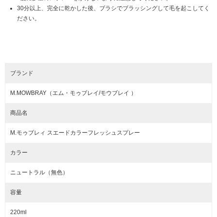
30分以上、完全に乾かした後、ブラシでブラッシングして毛を起こしてく
ださい。
ブランド
M.MOWBRAY（エム・モゥブレイ/モウブレイ ）
商品名
M.モゥブレィ スエードカラーフレッシュスプレー
カラー
ニュートラル（無色）
容量
220ml