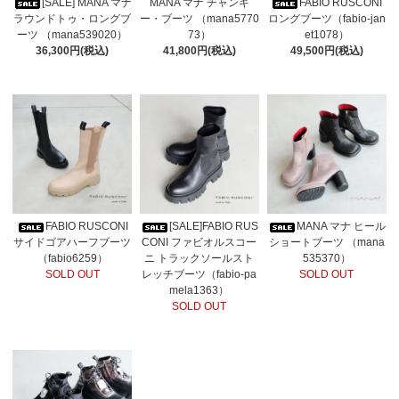
[SALE] MANA マナ
MANA マナ チャンキ
FABIO RUSCONI
ラウンドトゥ・ロングブ
ー・ブーツ （mana5770
ロングブーツ（fabio-jan
ーツ （mana539020）
73）
et1078）
36,300円(税込)
41,800円(税込)
49,500円(税込)
FABIO RUSCONI
[SALE]FABIO RUS
MANA マナ ヒール
サイドゴアハーフブーツ
CONI ファビオルスコー
ショートブーツ （mana
（fabio6259）
ニ トラックソールスト
535370）
SOLD OUT
レッチブーツ（fabio-pa
SOLD OUT
mela1363）
SOLD OUT