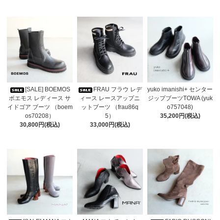
[SALE] BOEMOS
FRAU フラウ レデ
yuko imanishi+ センター
ボエモス レディース サ
ィース レースアップニ
ジップブーツTOWA (yuk
イドゴア ブーツ （boem
ットブーツ （frau86q
o757048)
os70208）
5）
35,200円(税込)
30,800円(税込)
33,000円(税込)