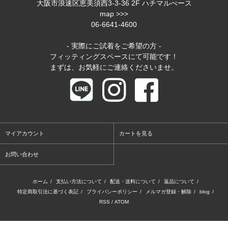
大阪市浪速区恵美須西3-3-36 2F ハチマルべース
map >>>
06-6641-4600
- 実際にご試着をご希望の方 -
フィッティングスペースにて可能です！
まずは、お気軽にご連絡くださいませ。
マイアカウント
カートを見る
お問い合わせ
ホーム
/
支払い方法について
/
配送・送料について
/
返品について
/
特定商取引法に基づく表記
/
プライバシーポリシー
/
メルマガ登録・解除
/
blog
/
RSS
/
ATOM