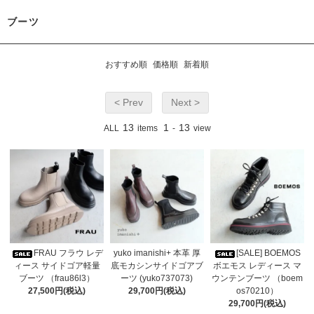
ブーツ
おすすめ順
価格順
新着順
< Prev
Next >
13
1
13
ALL
items
-
view
FRAU フラウ レデ
yuko imanishi+ 本革 厚
[SALE] BOEMOS
ィース サイドゴア軽量
底モカシンサイドゴアブ
ボエモス レディース マ
ブーツ （frau86l3）
ーツ (yuko737073)
ウンテンブーツ （boem
27,500円(税込)
29,700円(税込)
os70210）
29,700円(税込)